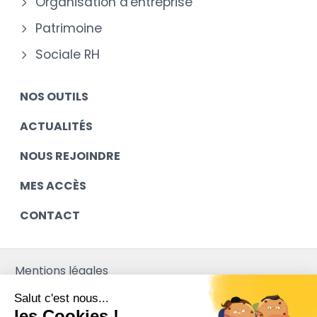
Organisation d'entreprise
Patrimoine
Sociale RH
NOS OUTILS
ACTUALITÉS
NOUS REJOINDRE
MES ACCÈS
CONTACT
Mentions légales
Contact
Salut c'est nous...
les Cookies !