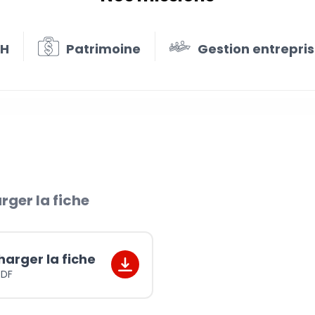
RH
Patrimoine
Gestion entrepri
son entreprise
rger la fiche
harger la fiche
PDF