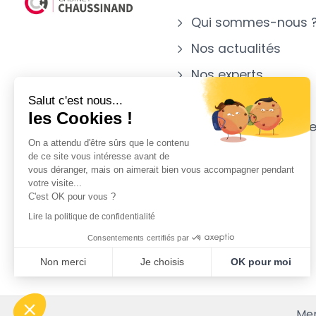
Qui sommes-nous 
Nos actualités
Nos experts
Nos implantations
Salut c'est nous...
les Cookies !
Notre appartenanc
On a attendu d'être sûrs que le contenu
de ce site vous intéresse avant de
vous déranger, mais on aimerait bien vous accompagner pendant
votre visite...
C'est OK pour vous ?
Lire la politique de confidentialité
Consentements certifiés par
Non merci
Je choisis
OK pour moi
Plateforme de Gestion du Consentement : Personnalisez vo
Axeptio consent
Notre plateforme vous permet d'adapter et de gérer vos param
Men