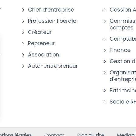
?
Chef d’entreprise
Cession A
Profession libérale
Commissa
comptes
Créateur
Comptabil
Repreneur
Finance
e
Association
Gestion d
Auto-entrepreneur
Organisat
d'entrepri
Patrimoin
Sociale R
s Options
ètres de confidentialité, en garantissant la conformité avec le
tions légales
Contact
Plan du site
Mediapi