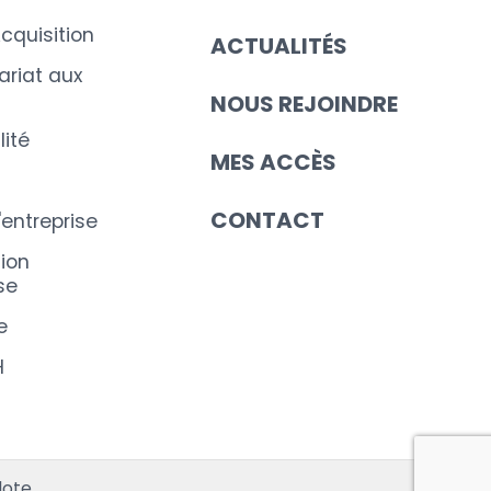
cquisition
ACTUALITÉS
riat aux
NOUS REJOINDRE
ité
MES ACCÈS
CONTACT
'entreprise
ion
se
e
H
s réglementations. Personnalisez vos préférences pour contrôler
lote