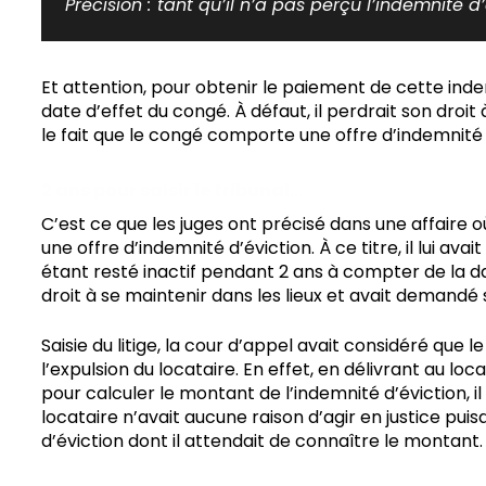
Précision :
tant qu’il n’a pas perçu l’indemnité d’
Et attention, pour obtenir le paiement de cette indem
date d’effet du congé. À défaut, il perdrait son droit
le fait que le congé comporte une offre d’indemnité d
2 ans pour saisir le tribunal…
C’est ce que les juges ont précisé dans une affaire
une offre d’indemnité d’éviction. À ce titre, il lui a
étant resté inactif pendant 2 ans à compter de la dat
droit à se maintenir dans les lieux et avait demandé 
Saisie du litige, la cour d’appel avait considéré que l
l’expulsion du locataire. En effet, en délivrant au l
pour calculer le montant de l’indemnité d’éviction, il 
locataire n’avait aucune raison d’agir en justice puis
d’éviction dont il attendait de connaître le montant. 