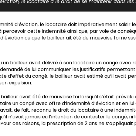
éviction, le locataire a le droit de se maintenir dans les l
nité d’éviction, le locataire doit impérativement saisir l
 à percevoir cette indemnité ainsi que, par voie de conséqu
’éviction ou que le bailleur ait été de mauvaise foi ne su
 où un bailleur avait délivré à son locataire un congé av
vait demandé de lui communiquer les justificatifs permettan
e d’effet du congé, le bailleur avait estimé qu’il avait pe
son expulsion.
e bailleur avait été de mauvaise foi lorsqu’il s’était préva
ocataire un congé avec offre d’indemnité d’éviction et en l
avait, de fait, reconnu le droit du locataire à une indemnit
qu’il n’avait jamais eu l’intention de contester le congé, 
Pour ces raisons, la prescription de 2 ans ne s’appliquait p