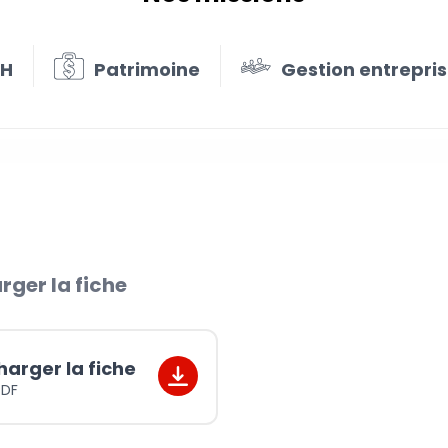
RH
Patrimoine
Gestion entrepri
dre son entreprise
rger la fiche
harger la fiche
PDF