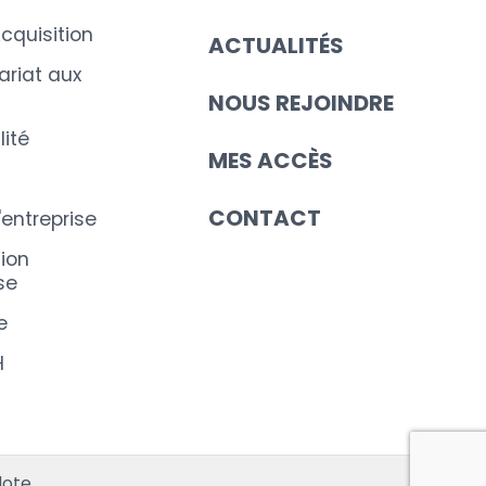
cquisition
ACTUALITÉS
riat aux
NOUS REJOINDRE
ité
MES ACCÈS
CONTACT
'entreprise
ion
se
e
H
s réglementations. Personnalisez vos préférences pour contrôler
lote