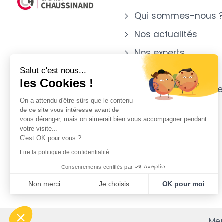
Qui sommes-nous 
Nos actualités
Nos experts
Nos implantations
Salut c'est nous...
les Cookies !
Notre appartenanc
On a attendu d'être sûrs que le contenu
de ce site vous intéresse avant de
vous déranger, mais on aimerait bien vous accompagner pendant
votre visite...
C'est OK pour vous ?
Lire la politique de confidentialité
Consentements certifiés par
Non merci
Je choisis
OK pour moi
Plateforme de Gestion du Consentement : Personnalisez vo
Axeptio consent
Notre plateforme vous permet d'adapter et de gérer vos param
Men