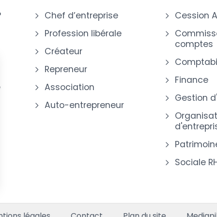
?
Chef d’entreprise
Cession A
Profession libérale
Commissa
comptes
Créateur
Comptabil
Repreneur
Finance
e
Association
Gestion d
Auto-entrepreneur
Organisat
d'entrepri
Patrimoin
Sociale R
s Options
ètres de confidentialité, en garantissant la conformité avec le
tions légales
Contact
Plan du site
Mediapi